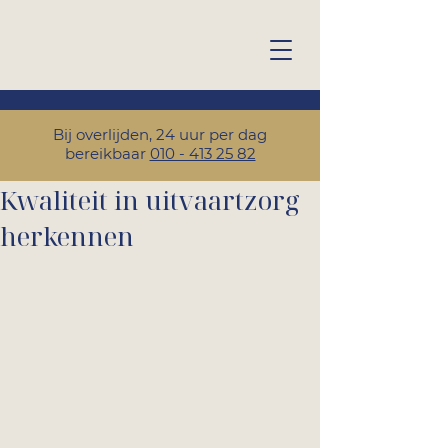
Bij overlijden, 24 uur per dag
bereikbaar
010 - 413 25 82
Kwaliteit in uitvaartzorg
herkennen