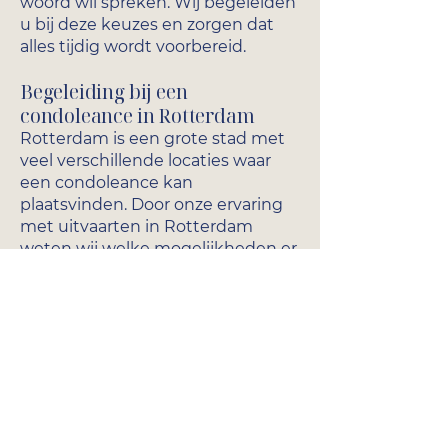
woord wil spreken. Wij begeleiden
u bij deze keuzes en zorgen dat
alles tijdig wordt voorbereid.
Begeleiding bij een
condoleance in Rotterdam
Rotterdam is een grote stad met
veel verschillende locaties waar
een condoleance kan
plaatsvinden. Door onze ervaring
met uitvaarten in Rotterdam
weten wij welke mogelijkheden er
zijn en waar organisatorisch
rekening mee moet worden
gehouden. Wij onderhouden het
contact met locaties en andere
betrokken partijen zodat de
bijeenkomst zorgvuldig wordt
voorbereid.
Ons doel is dat de familie zich