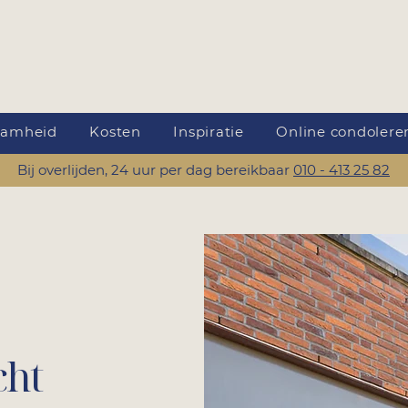
aamheid
Kosten
Inspiratie
Online condolere
Bij overlijden, 24 uur per dag bereikbaar
010 - 413 25 82
cht