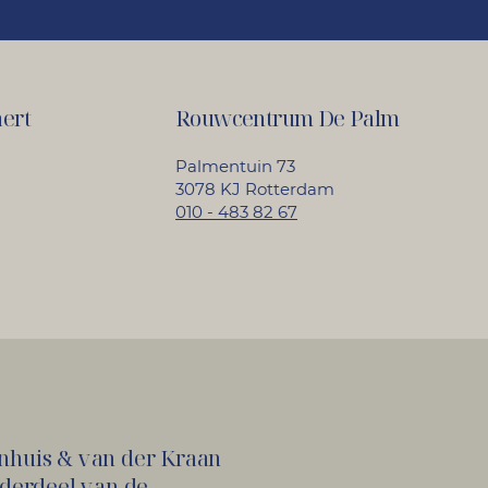
ert
Rouwcentrum De Palm
Palmentuin 73
3078 KJ Rotterdam
010 - 483 82 67
huis & van der Kraan
nderdeel van de