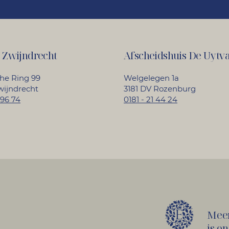
 Zwijndrecht
Afscheidshuis De Uytva
ghe Ring 99
Welgelegen 1a
wijndrecht
3181 DV Rozenburg
 96 74
0181 - 21 44 24
Meen
is o