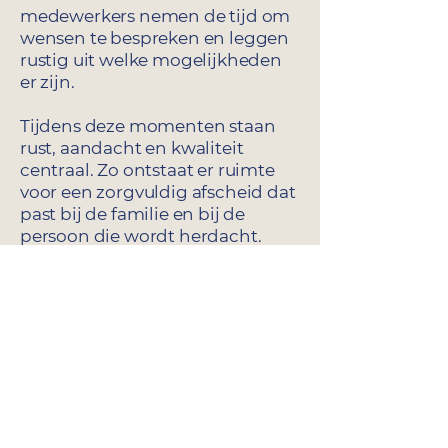
medewerkers nemen de tijd om
wensen te bespreken en leggen
rustig uit welke mogelijkheden
er zijn.
Tijdens deze momenten staan
rust, aandacht en kwaliteit
centraal. Zo ontstaat er ruimte
voor een zorgvuldig afscheid dat
past bij de familie en bij de
persoon die wordt herdacht.
Neem contact met ons op
Kantoor Rotterdam
Steupelstraat 30
3065 JE Rotterdam
010 - 413 25 82
Kantoor Zwijndrecht