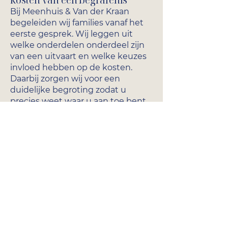
kosten van een begrafenis
Bij Meenhuis & Van der Kraan
begeleiden wij families vanaf het
eerste gesprek. Wij leggen uit
welke onderdelen onderdeel zijn
van een uitvaart en welke keuzes
invloed hebben op de kosten.
Daarbij zorgen wij voor een
duidelijke begroting zodat u
precies weet waar u aan toe bent.
Wanneer u vragen heeft over de
kosten van een begrafenis in
Rotterdam kunt u altijd contact
met ons opnemen. Wij luisteren,
denken mee en begeleiden u met
rust en aandacht.
Neem contact met ons op