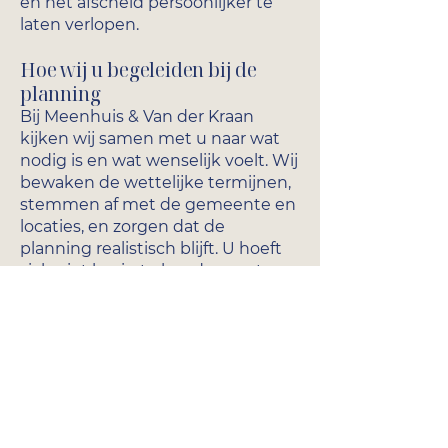
en het afscheid persoonlijker te
laten verlopen.
Hoe wij u begeleiden bij de
planning
Bij Meenhuis & Van der Kraan
kijken wij samen met u naar wat
nodig is en wat wenselijk voelt. Wij
bewaken de wettelijke termijnen,
stemmen af met de gemeente en
locaties, en zorgen dat de
planning realistisch blijft. U hoeft
zich niet bezig te houden met
regels en deadlines; wij houden
het overzicht.
Ruimte voor rust en afscheid
De periode tussen overlijden en
uitvaart is intens. Door te weten
welke regels gelden en waar