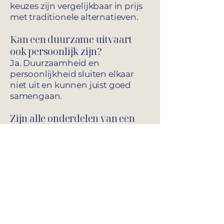
keuzes zijn vergelijkbaar in prijs
met traditionele alternatieven.
Kan een duurzame uitvaart
ook persoonlijk zijn?
Ja. Duurzaamheid en
persoonlijkheid sluiten elkaar
niet uit en kunnen juist goed
samengaan.
Zijn alle onderdelen van een
uitvaart duurzaam in te
vullen?
Voor veel onderdelen bestaan
inmiddels duurzame
alternatieven.
Samenvatting
Een duurzame uitvaart kan op
verschillende manieren worden